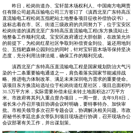
昨日，松岗街道办、宝轩苗木场权利人、中国南方电网责
任有限公司超高压输电公司三方签订了《滇西北至广东特高压
直流输电工程松岗五指耙站土地整备项目征收补偿协议书》。
这标志着在市、区、街道三级政府的共同努力下，位于宝安区
松岗街道的滇西北至广东特高压直流输电工程(东方换流站)土
地整备工作顺利完成。宝安区政府通过大胆创新，在政策允许
的前提下，为松岗红星社区争取到补偿资金到位、返还用地到
位、五指耙森林公园到位的同时，针对宝轩苗木场等保持坚决
态度，充分利用法律法规，确保工作的顺利完成。
滇西北至广东特高压直流输电工程是国家规划防治大气污
染的十二条重要输电通道之一，肩负着落实国家节能减排战
略、推进电力体制改革、满足未来深圳电力需求的重要使命。
该项目东方换流站选址位于松岗街道红星社区，项目总面积约
31.5万平方米，实际需要补偿未征未转土地面积达27万平方
米。市政府将其列入重点督办项目，一周一督。去年9月8日，
省长朱小丹召开项目协调会议时明确，要特事特办、加快审
批。市相关领导多次召开专题会议，协调解决相关问题。市政
府秘书长李廷忠多次带队到项目现场进行协调，召开现场办公
会议部署有关工作，并出谋划策。