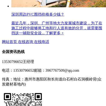
深圳周边PVC围挡价格多少钱？
最近几年，深圳、广州等地大力发展城市建设，为了在
施工过程中能够将工地和行人道有效的分开，就需要围
挡这一辅助安全设...
了解更多 +
网站首页
在线咨询
在线电话
全国资讯热线
13530796652王经理
电话：13530796652
邮箱：3967767509@qq.com
传真：
地址：惠州市惠阳区秋长街道白石村白石洞横岭背(众
发建材基地内)