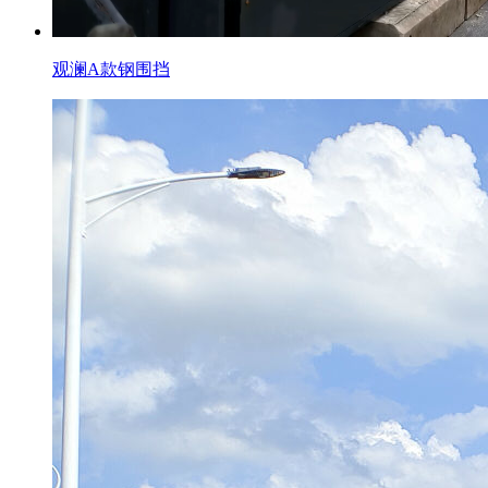
观澜A款钢围挡