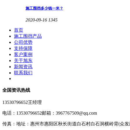
施工围挡多少钱一米？
2020-09-16
1345
首页
施工围挡产品
公司优势
支持保障
客户案例
关于旭东
新闻资讯
联系我们
全国资讯热线
13530796652王经理
电话：13530796652
邮箱：3967767509@qq.com
传真：
地址：惠州市惠阳区秋长街道白石村白石洞横岭背(众发